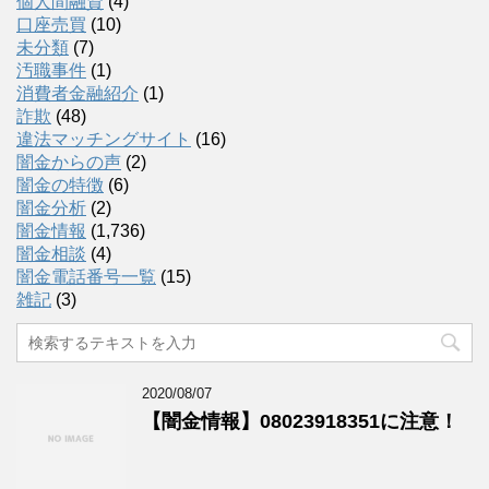
個人間融資
(4)
口座売買
(10)
未分類
(7)
汚職事件
(1)
消費者金融紹介
(1)
詐欺
(48)
違法マッチングサイト
(16)
闇金からの声
(2)
闇金の特徴
(6)
闇金分析
(2)
闇金情報
(1,736)
闇金相談
(4)
闇金電話番号一覧
(15)
雑記
(3)
2020/08/07
【闇金情報】08023918351に注意！