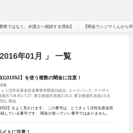
警察ではなく、弁護士へ相談する理由】
【闇金ウシジマくんから学
016年01月 」 一覧
1)31552】を使う複数の闇金に注意！
情報
きょう活性化基金投資事業有限責任組合
,
エースバンク
,
ケーサイ
港区六本木1-7-27
,
東京都港区港南2-15-3
,
東京都港区赤坂2-5-8
,
552
,
闇金
31552】をよく見かけます。 この番号は、とうきょう活性化基金投
録している番号です。 闇金が使っていい番号ではありません。
ベイトに注意！