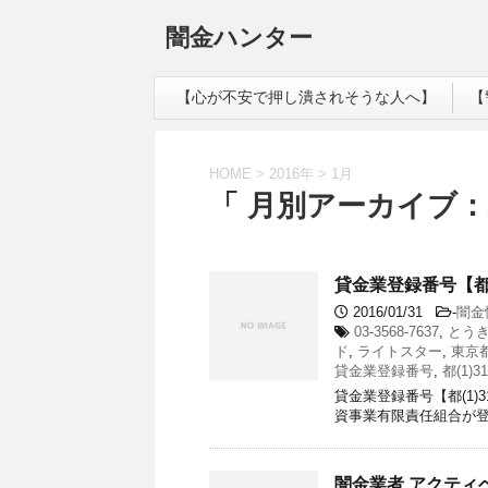
闇金ハンター
【心が不安で押し潰されそうな人へ】
【
HOME
>
2016年
>
1月
「 月別アーカイブ：2
貸金業登録番号【都(
2016/01/31
-
闇金
03-3568-7637
,
とう
ド
,
ライトスター
,
東京都
貸金業登録番号
,
都(1)31
貸金業登録番号【都(1)
資事業有限責任組合が登
闇金業者 アクティ