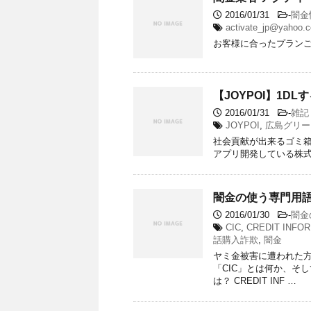
2016/01/31
-
闇金
activate_jp@yahoo.c
お客様に合ったプラン
【JOYPOI】1D
2016/01/31
-
雑記
JOYPOI
,
広島グリー
社会貢献が出来るゴミ箱アプリ、JO
アプリ開発している株式会社ALC
闇金の使う専門用語
2016/01/30
-
闇金
CIC
,
CREDIT INFO
話購入詐欺
,
闇金
ヤミ金被害に遭われた方
「CIC」とは何か、そ
は？ CREDIT INF …