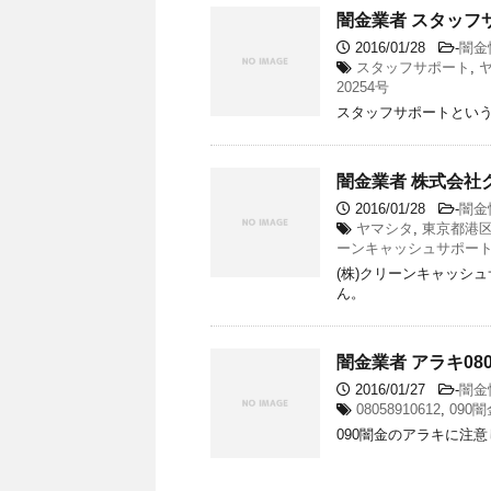
闇金業者 スタッフ
2016/01/28
-
闇金
スタッフサポート
,
20254号
スタッフサポートとい
闇金業者 株式会社
2016/01/28
-
闇金
ヤマシタ
,
東京都港区
ーンキャッシュサポー
(株)クリーンキャッシ
ん。
闇金業者 アラキ080
2016/01/27
-
闇金
08058910612
,
090闇
090闇金のアラキに注