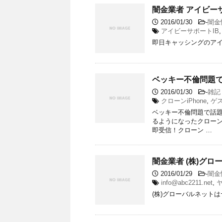
闇金業者 アイビー
2016/01/30
-
闇金
アイビーサポートIB
即日キャッシングのアイ
ベッキー不倫問題で
2016/01/30
-
雑記
クローンiPhone
,
ゲ
ベッキー不倫問題で話題
るようになったクローン
即受信！クローン …
闇金業者 (株)グ
2016/01/29
-
闇金
info@abc2211.net
,
(株)グローバルネット