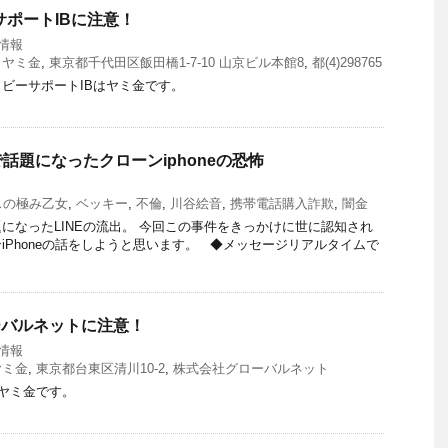
サポートIBに注意！
情報
,
ヤミ金
,
東京都千代田区飯田橋1‐7‐10 山京ビル本館8
,
都(4)298765
ビーサポートIBはヤミ金です。
話題になったクローンiphoneの恐怖
スの極み乙女
,
ベッキー
,
不倫
,
川谷絵音
,
携帯電話購入詐欺
,
闇金
になったLINEの流出。 今回この事件をきっかけに世に認知され
iPhoneの話をしようと思います。 ◆メッセージリアルタイムで
ローバルネットに注意！
情報
ヤミ金
,
東京都台東区清川10-2
,
株式会社グローバルネット
はヤミ金です。