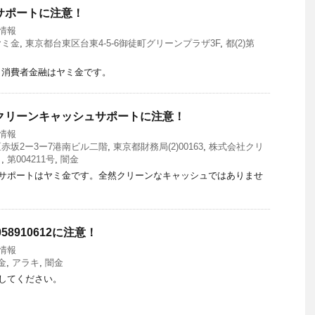
サポートに注意！
情報
ヤミ金
,
東京都台東区台東4-5-6御徒町グリーンプラザ3F
,
都(2)第
う消費者金融はヤミ金です。
クリーンキャッシュサポートに注意！
情報
赤坂2ー3ー7港南ビル二階
,
東京都財務局(2)00163
,
株式会社クリ
ト
,
第004211号
,
闇金
ュサポートはヤミ金です。全然クリーンなキャッシュではありませ
58910612に注意！
情報
金
,
アラキ
,
闇金
意してください。