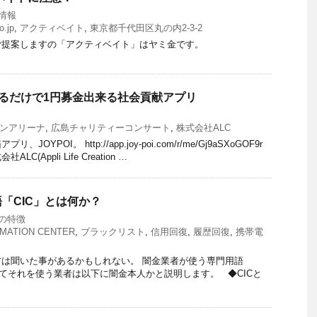
情報
o.jp
,
アクティベイト
,
東京都千代田区丸の内2-3-2
ご提案しますの「アクティベイト」はヤミ金です。
Lするだけで1円募金出来る社会貢献アプリ
ンアリーナ
,
広島チャリティーコンサート
,
株式会社ALC
YPOI。 http://app.joy-poi.com/r/me/Gj9aSXoGOF9r
(Appli Life Creation …
「CIC」とは何か？
の特徴
RMATION CENTER
,
ブラックリスト
,
信用回復
,
履歴回復
,
携帯電
は聞いた事があるかもしれない。 闇金業者が使う専門用語
してそれを使う業者は以下に闇金本人かと説明します。 ◆CICと