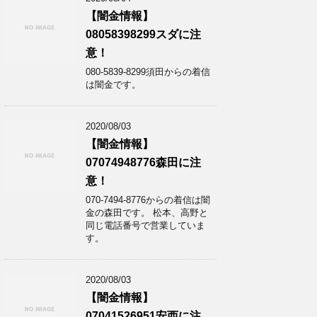
【闇金情報】
08058398299スダに注
意！
080-5839-8299須田からの着信
は闇金です。
2020/08/03
【闇金情報】
07074948776森田に注
意！
070-7494-8776からの着信は闇
金の森田です。 松本、高野と
同じ電話番号で営業していま
す。
2020/08/03
【闇金情報】
07041526951安西に注