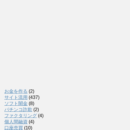
お金を作る
(2)
サイト流用
(437)
ソフト闇金
(8)
パチンコ詐欺
(2)
ファクタリング
(4)
個人間融資
(4)
口座売買
(10)