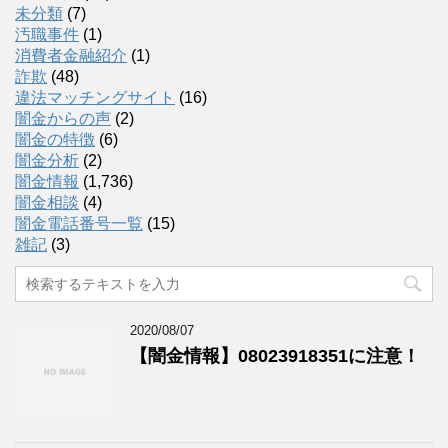
未分類
(7)
汚職事件
(1)
消費者金融紹介
(1)
詐欺
(48)
違法マッチングサイト
(16)
闇金からの声
(2)
闇金の特徴
(6)
闇金分析
(2)
闇金情報
(1,736)
闇金相談
(4)
闇金電話番号一覧
(15)
雑記
(3)
2020/08/07
【闇金情報】08023918351に注意！