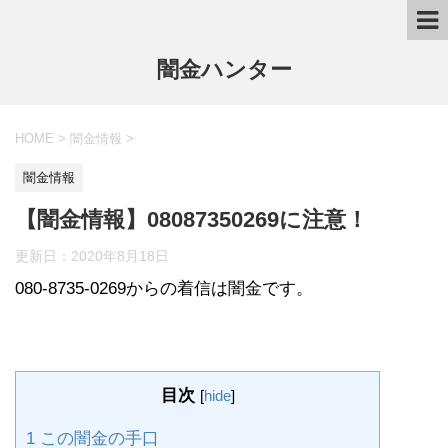
闇金ハンター
HOME
>
闇金情報
>
闇金情報
【闇金情報】08087350269に注意！
更新日：
2020年8月18日
080-8735-0269からの着信は闇金です。
目次
[
hide
]
1
この闇金の手口