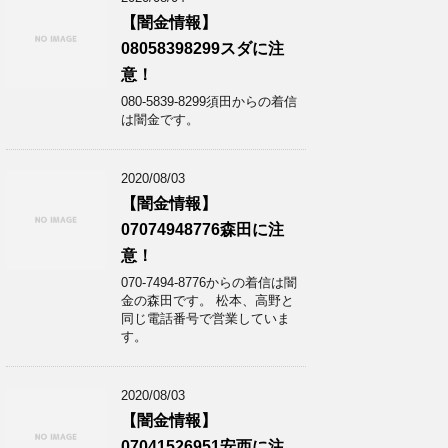
【闇金情報】
08058398299スダに注
意！
080-5839-8299須田からの着信
は闇金です。
2020/08/03
【闇金情報】
07074948776森田に注
意！
070-7494-8776からの着信は闇
金の森田です。 松本、高野と
同じ電話番号で営業していま
す。
2020/08/03
【闇金情報】
07041526951安西に注