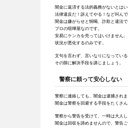
闇金に返済する法的義務がないとはい
法律違反だ！訴えてやる！など叫んで
闇金は嫌がらせと恫喝、詐欺と違法で
プロの喧嘩屋なのです。
安易にケンカを売ってはいけません。
状況が悪化するのみです。
文句を言わず、言いなりになっている
その隙に解決手段を講じましょう。
警察に頼って安心しない
警察に連絡しても、闇金は逮捕されま
闇金は警察を回避する手段をたくさん
警察から警告を受けて、一時は大人し
闇金は回収を諦めませんので、警告ご