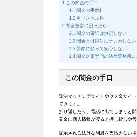
1
この闇金の手口
1.1
闇金の手数料
1.2
キャンセル料
2
闇金被害に困ったら
2.1
闇金の電話は無視しない
2.2
闇金とは絶対にケンカしない
2.3
警察に頼って安心しない
2.4
闇金対策専門の法律事務所に
この闇金の手口
違法マッチングサイトやヤミ金サイト
てきます。
折り返したり、電話に出てしまうと闇
闇金に個人情報が渡ると押し貸しや営
提示される法外な利息を支払えない場