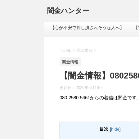
闇金ハンター
【心が不安で押し潰されそうな人へ】
【
HOME
>
闇金情報
>
闇金情報
【闇金情報】080258
更新日：
2020年8月18日
080-2580-5461からの着信は闇金です
目次
[
hide
]