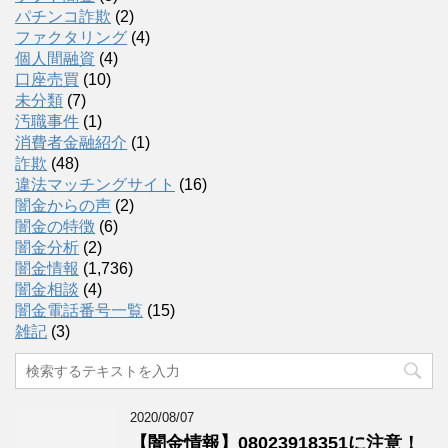
パチンコ詐欺
(2)
ファクタリング
(4)
個人間融資
(4)
口座売買
(10)
未分類
(7)
汚職事件
(1)
消費者金融紹介
(1)
詐欺
(48)
違法マッチングサイト
(16)
闇金からの声
(2)
闇金の特徴
(6)
闇金分析
(2)
闇金情報
(1,736)
闇金相談
(4)
闇金電話番号一覧
(15)
雑記
(3)
2020/08/07
【闇金情報】08023918351に注意！