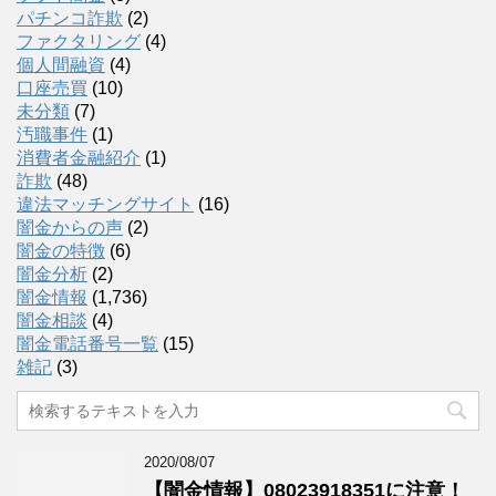
パチンコ詐欺
(2)
ファクタリング
(4)
個人間融資
(4)
口座売買
(10)
未分類
(7)
汚職事件
(1)
消費者金融紹介
(1)
詐欺
(48)
違法マッチングサイト
(16)
闇金からの声
(2)
闇金の特徴
(6)
闇金分析
(2)
闇金情報
(1,736)
闇金相談
(4)
闇金電話番号一覧
(15)
雑記
(3)
2020/08/07
【闇金情報】08023918351に注意！