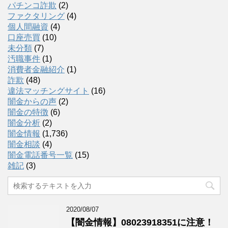
パチンコ詐欺
(2)
ファクタリング
(4)
個人間融資
(4)
口座売買
(10)
未分類
(7)
汚職事件
(1)
消費者金融紹介
(1)
詐欺
(48)
違法マッチングサイト
(16)
闇金からの声
(2)
闇金の特徴
(6)
闇金分析
(2)
闇金情報
(1,736)
闇金相談
(4)
闇金電話番号一覧
(15)
雑記
(3)
2020/08/07
【闇金情報】08023918351に注意！