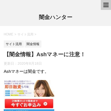
闇金ハンター
HOME
>
サイト流用
>
サイト流用
闇金情報
【闇金情報】Ashマネーに注意！
更新日：
2020年8月18日
Ashマネーは闇金です。