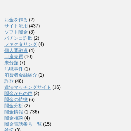
お金を作る
(2)
サイト流用
(437)
ソフト闇金
(8)
パチンコ詐欺
(2)
ファクタリング
(4)
個人間融資
(4)
口座売買
(10)
未分類
(7)
汚職事件
(1)
消費者金融紹介
(1)
詐欺
(48)
違法マッチングサイト
(16)
闇金からの声
(2)
闇金の特徴
(6)
闇金分析
(2)
闇金情報
(1,736)
闇金相談
(4)
闇金電話番号一覧
(15)
雑記
(3)