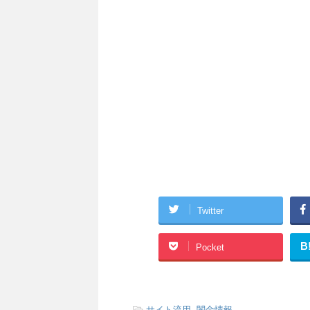
Twitter
B
Pocket
-
サイト流用
,
闇金情報