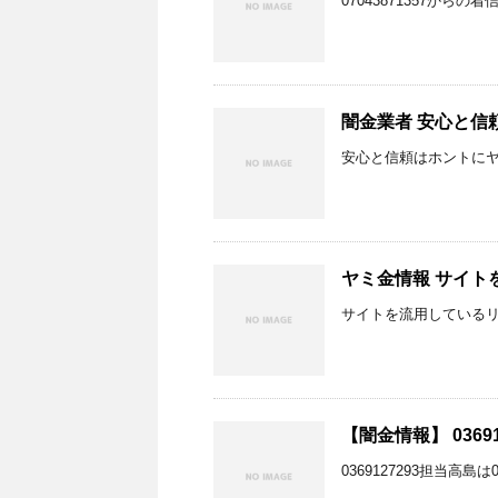
07043871357から
闇金業者 安心と信
安心と信頼はホントに
ヤミ金情報 サイト
サイトを流用している
【闇金情報】 0369
0369127293担当高島