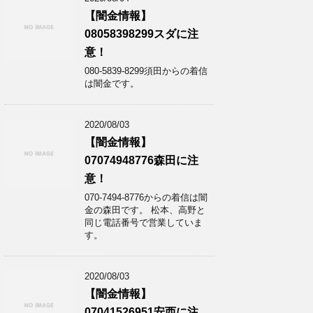
【闇金情報】
08058398299スダに注
意！
080-5839-8299須田からの着信
は闇金です。
2020/08/03
【闇金情報】
07074948776森田に注
意！
070-7494-8776からの着信は闇
金の森田です。 松本、高野と
同じ電話番号で営業していま
す。
2020/08/03
【闇金情報】
07041526951安西に注