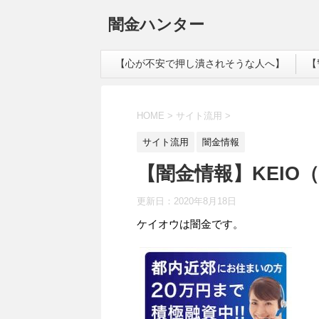
闇金ハンター
【心が不安で押し潰されそうな人へ】
【
HOME
>
サイト流用
>
サイト流用
闇金情報
【闇金情報】KEIO
更新日：
2020年8月18日
ケイオウは闇金です。