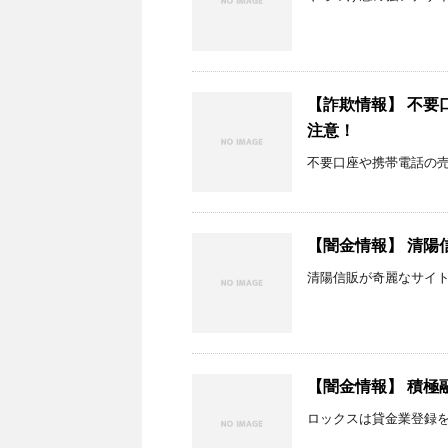
【詐欺情報】 不要口
注意！
不要口座や携帯電話の売
【闇金情報】 清陽
清陽信販が奇麗なサイ
【闇金情報】 積極
ロックスは貸金業登録