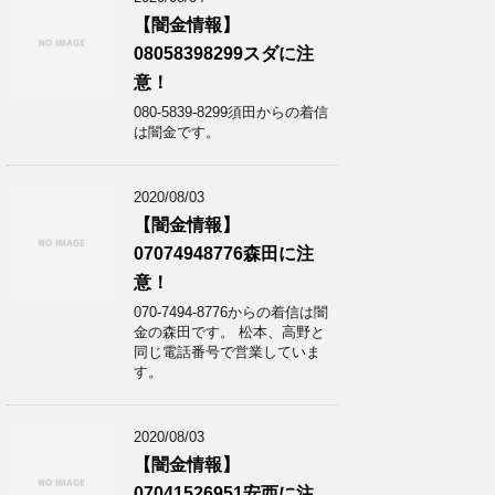
【闇金情報】
08058398299スダに注
意！
080-5839-8299須田からの着信
は闇金です。
2020/08/03
【闇金情報】
07074948776森田に注
意！
070-7494-8776からの着信は闇
金の森田です。 松本、高野と
同じ電話番号で営業していま
す。
2020/08/03
【闇金情報】
07041526951安西に注