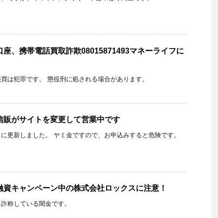
座、携帯電話買取詐欺08015871493マネーライフに
買は犯罪です。 懲役刑に処される場合があります。
信販がサイトを変更して営業中です
トに更新しました。 ヤミ金ですので、お申込みすると危険です。
融資キャンペーン中の株式会社ロックスに注意！
を詐称している闇金です。