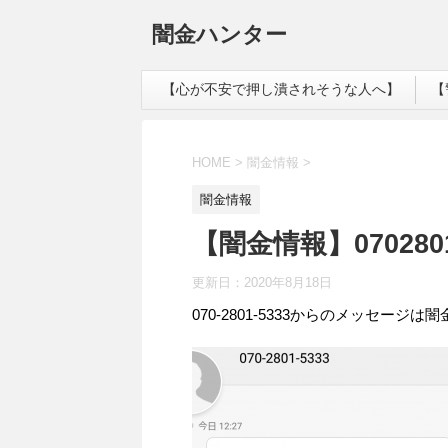
闇金ハンター
【心が不安で押し潰されそうな人へ】
【
HOME
>
闇金情報
>
闇金情報
【闇金情報】070280
更新日：
2020年8月18日
070-2801-5333からのメッセージは