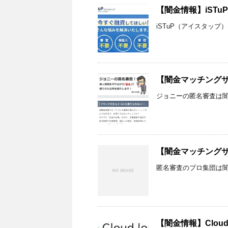
【闇金情報】iST
iSTuP（アイスタッ
【闇金マッチング
ジョニーの匿名審査は闇
【闇金マッチング
匿名審査のプロ集団は
【闇金情報】Clou