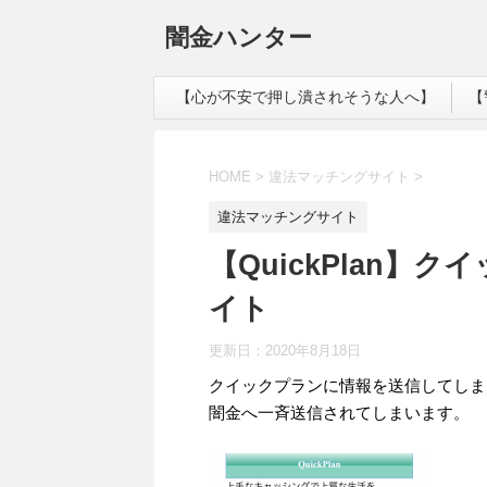
闇金ハンター
【心が不安で押し潰されそうな人へ】
【
HOME
>
違法マッチングサイト
>
違法マッチングサイト
【QuickPlan
イト
更新日：
2020年8月18日
クイックプランに情報を送信してしま
闇金へ一斉送信されてしまいます。