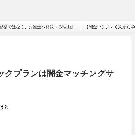
警察ではなく、弁護士へ相談する理由】
【闇金ウシジマくんから学
】クイックプランは闇金マッチングサ
うと