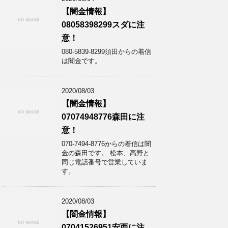
【闇金情報】
08058398299スダに注
意！
080-5839-8299須田からの着信
は闇金です。
2020/08/03
【闇金情報】
07074948776森田に注
意！
070-7494-8776からの着信は闇
金の森田です。 松本、高野と
同じ電話番号で営業していま
す。
2020/08/03
【闇金情報】
07041526951安西に注