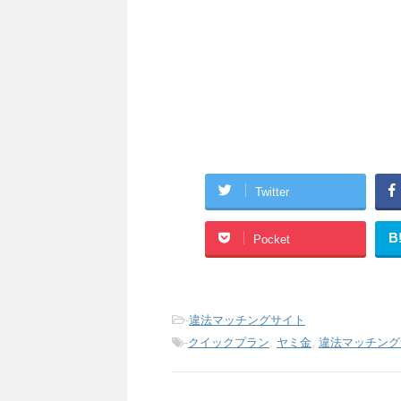
Twitter
B
Pocket
-
違法マッチングサイト
-
クイックプラン
,
ヤミ金
,
違法マッチング