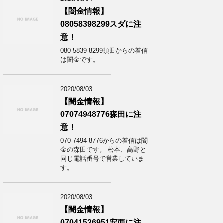
【闇金情報】
08058398299スダに注
意！
080-5839-8299須田からの着信
は闇金です。
2020/08/03
【闇金情報】
07074948776森田に注
意！
070-7494-8776からの着信は闇
金の森田です。 松本、高野と
同じ電話番号で営業していま
す。
2020/08/03
【闇金情報】
07041526951安西に注