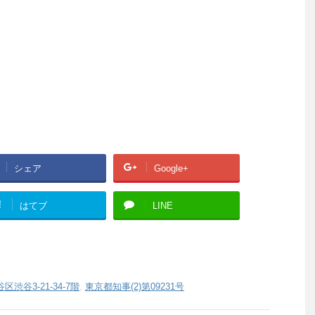
シェア
Google+
!
はてブ
LINE
渋谷3-21-34-7階
,
東京都知事(2)第09231号