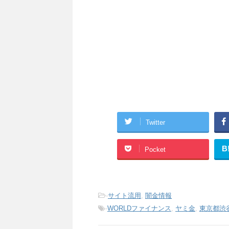
Twitter
B
Pocket
-
サイト流用
,
闇金情報
-
WORLDファイナンス
,
ヤミ金
,
東京都渋谷区