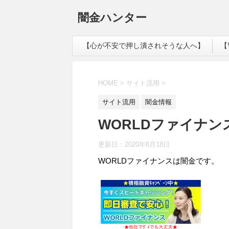
闇金ハンター
【心が不安で押し潰されそうな人へ】
【
HOME
>
サイト流用
>
サイト流用
闇金情報
WORLDファイナ
更新日：
2020年8月18日
WORLDファイナンスは闇金です。