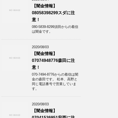
【闇金情報】
08058398299スダに注
意！
080-5839-8299須田からの着信
は闇金です。
2020/08/03
【闇金情報】
07074948776森田に注
意！
070-7494-8776からの着信は闇
金の森田です。 松本、高野と
同じ電話番号で営業していま
す。
2020/08/03
【闇金情報】
07041526951安西に注