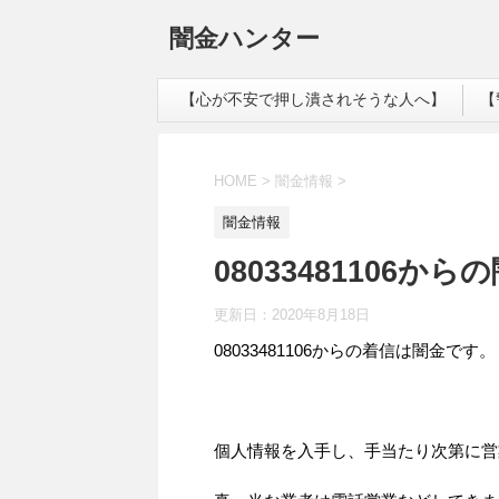
闇金ハンター
【心が不安で押し潰されそうな人へ】
【
HOME
>
闇金情報
>
闇金情報
08033481106か
更新日：
2020年8月18日
08033481106からの着信は闇金です。
個人情報を入手し、手当たり次第に営