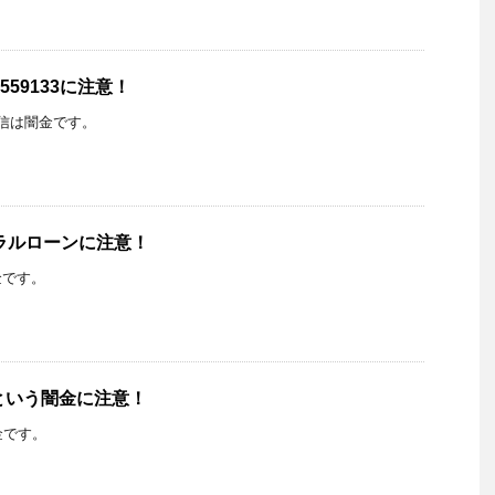
559133に注意！
らの着信は闇金です。
ラルローンに注意！
金です。
という闇金に注意！
金です。