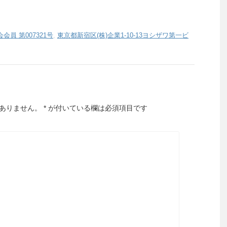
員 第007321号
,
東京都新宿区(株)企業1-10-13ヨシザワ第一ビ
ありません。
*
が付いている欄は必須項目です