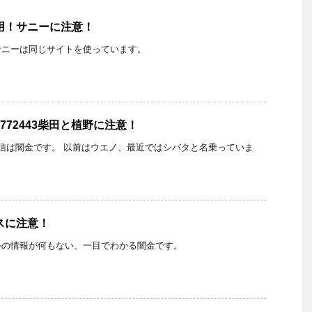
用！サニーに注意！
サニーは同じサイトを使っています。
4772443柴田と植野に注意！
3からの着信は闇金です。 以前はウエノ、最近ではシバタと名乗っていま
スに注意！
外の情報が何もない、一目でわかる闇金です。