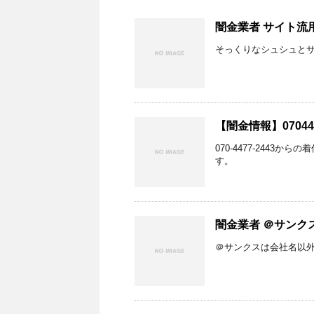
闇金業者 サイト流
そっくりなシュシュと
【闇金情報】0704
070-4477-244
す。
闇金業者 ＠サンク
＠サンクスは会社名以