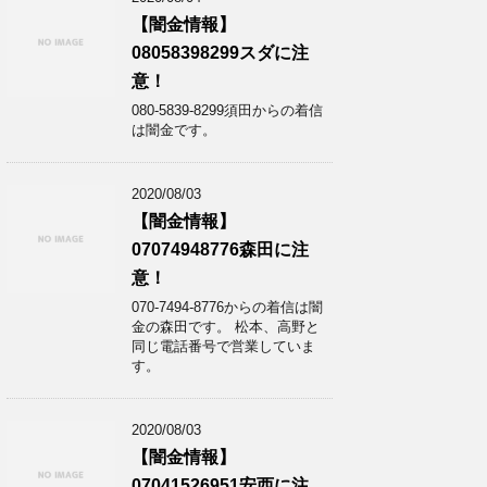
【闇金情報】
08058398299スダに注
意！
080-5839-8299須田からの着信
は闇金です。
2020/08/03
【闇金情報】
07074948776森田に注
意！
070-7494-8776からの着信は闇
金の森田です。 松本、高野と
同じ電話番号で営業していま
す。
2020/08/03
【闇金情報】
07041526951安西に注