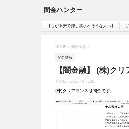
闇金ハンター
【心が不安で押し潰されそうな人へ】
【
HOME
>
闇金情報
>
闇金情報
【闇金融】 (株)ク
更新日：
2020年8月18日
(株)クリアランスは闇金です。