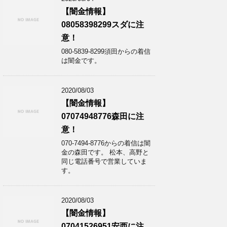
【闇金情報】
08058398299スダに注
意！
080-5839-8299須田からの着信
は闇金です。
2020/08/03
【闇金情報】
07074948776森田に注
意！
070-7494-8776からの着信は闇
金の森田です。 松本、高野と
同じ電話番号で営業していま
す。
2020/08/03
【闇金情報】
07041526951安西に注