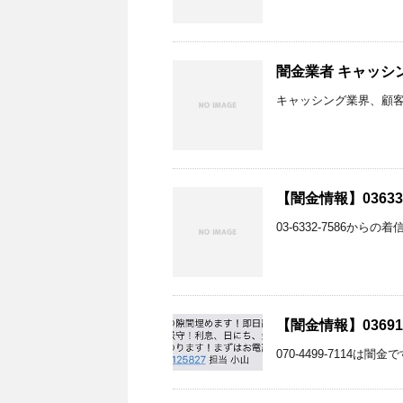
闇金業者 キャッシ
キャッシング業界、顧客
【闇金情報】03633
03-6332-7586から
【闇金情報】03691
070-4499-7114は闇金