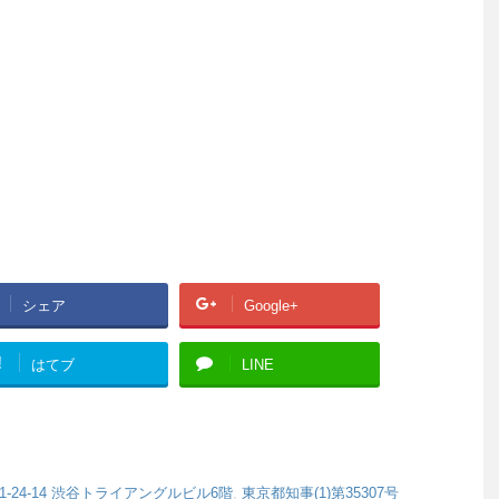
シェア
Google+
!
はてブ
LINE
-24-14 渋谷トライアングルビル6階
,
東京都知事(1)第35307号