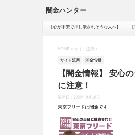
闇金ハンター
【心が不安で押し潰されそうな人へ】
【
HOME
>
サイト流用
>
サイト流用
闇金情報
【闇金情報】 安心
に注意！
更新日：
2020年8月18日
東京フリードは闇金です。