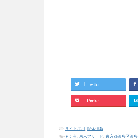
Twitter
B
Pocket
-
サイト流用
,
闇金情報
-
ヤミ金
,
東京フリード
,
東京都渋谷区渋谷1