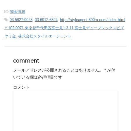
-
闇金情報
-
03-5927-9023
,
03-6912-6324
,
http://styleagent.890m.com/index.html
,
〒102-0071 東京都千代田区富士見1-3-11 富士見デュープレックスビズ
,
ヤミ金
,
株式会社スタイルエージェント
comment
メールアドレスが公開されることはありません。
*
が付
いている欄は必須項目です
コメント