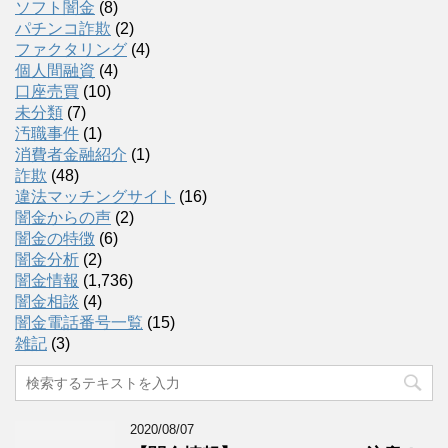
ソフト闇金
(8)
パチンコ詐欺
(2)
ファクタリング
(4)
個人間融資
(4)
口座売買
(10)
未分類
(7)
汚職事件
(1)
消費者金融紹介
(1)
詐欺
(48)
違法マッチングサイト
(16)
闇金からの声
(2)
闇金の特徴
(6)
闇金分析
(2)
闇金情報
(1,736)
闇金相談
(4)
闇金電話番号一覧
(15)
雑記
(3)
2020/08/07