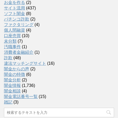
お金を作る
(2)
サイト流用
(437)
ソフト闇金
(8)
パチンコ詐欺
(2)
ファクタリング
(4)
個人間融資
(4)
口座売買
(10)
未分類
(7)
汚職事件
(1)
消費者金融紹介
(1)
詐欺
(48)
違法マッチングサイト
(16)
闇金からの声
(2)
闇金の特徴
(6)
闇金分析
(2)
闇金情報
(1,736)
闇金相談
(4)
闇金電話番号一覧
(15)
雑記
(3)