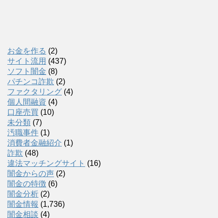
お金を作る
(2)
サイト流用
(437)
ソフト闇金
(8)
パチンコ詐欺
(2)
ファクタリング
(4)
個人間融資
(4)
口座売買
(10)
未分類
(7)
汚職事件
(1)
消費者金融紹介
(1)
詐欺
(48)
違法マッチングサイト
(16)
闇金からの声
(2)
闇金の特徴
(6)
闇金分析
(2)
闇金情報
(1,736)
闇金相談
(4)