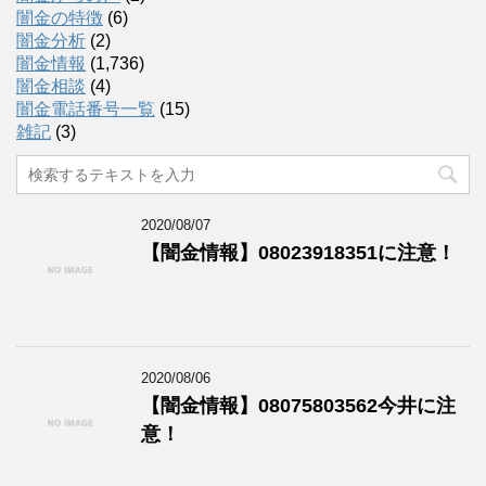
闇金の特徴
(6)
闇金分析
(2)
闇金情報
(1,736)
闇金相談
(4)
闇金電話番号一覧
(15)
雑記
(3)
2020/08/07
【闇金情報】08023918351に注意！
2020/08/06
【闇金情報】08075803562今井に注
意！