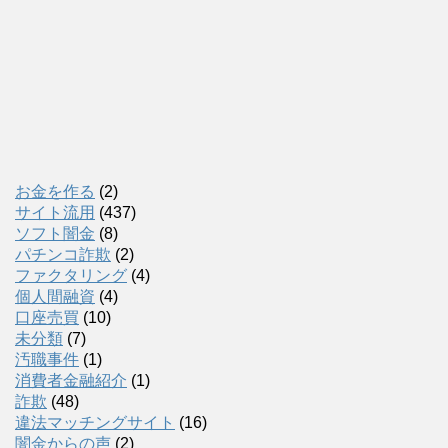
お金を作る
(2)
サイト流用
(437)
ソフト闇金
(8)
パチンコ詐欺
(2)
ファクタリング
(4)
個人間融資
(4)
口座売買
(10)
未分類
(7)
汚職事件
(1)
消費者金融紹介
(1)
詐欺
(48)
違法マッチングサイト
(16)
闇金からの声
(2)