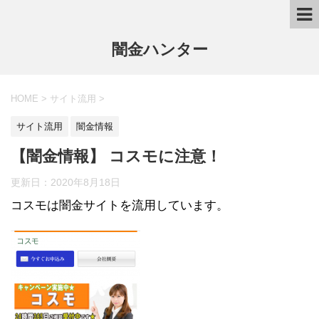
闇金ハンター
HOME
>
サイト流用
>
サイト流用
闇金情報
【闇金情報】 コスモに注意！
更新日：
2020年8月18日
コスモは闇金サイトを流用しています。