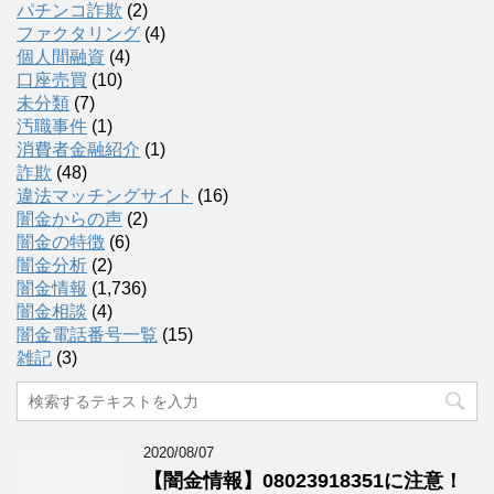
パチンコ詐欺
(2)
ファクタリング
(4)
個人間融資
(4)
口座売買
(10)
未分類
(7)
汚職事件
(1)
消費者金融紹介
(1)
詐欺
(48)
違法マッチングサイト
(16)
闇金からの声
(2)
闇金の特徴
(6)
闇金分析
(2)
闇金情報
(1,736)
闇金相談
(4)
闇金電話番号一覧
(15)
雑記
(3)
2020/08/07
【闇金情報】08023918351に注意！