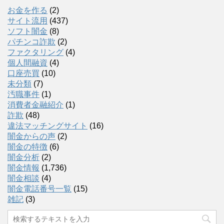
お金を作る
(2)
サイト流用
(437)
ソフト闇金
(8)
パチンコ詐欺
(2)
ファクタリング
(4)
個人間融資
(4)
口座売買
(10)
未分類
(7)
汚職事件
(1)
消費者金融紹介
(1)
詐欺
(48)
違法マッチングサイト
(16)
闇金からの声
(2)
闇金の特徴
(6)
闇金分析
(2)
闇金情報
(1,736)
闇金相談
(4)
闇金電話番号一覧
(15)
雑記
(3)