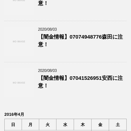
意！
2020/08/03
【闇金情報】07074948776森田に注
意！
2020/08/03
【闇金情報】07041526951安西に注
意！
2016年4月
日
月
火
水
木
金
土