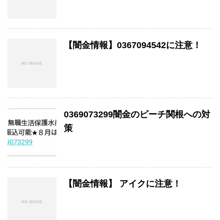
【闇金情報】0367094542に注意！
0369073299闇金のピーチ関根への対
策
【闇金情報】 アイクに注意！