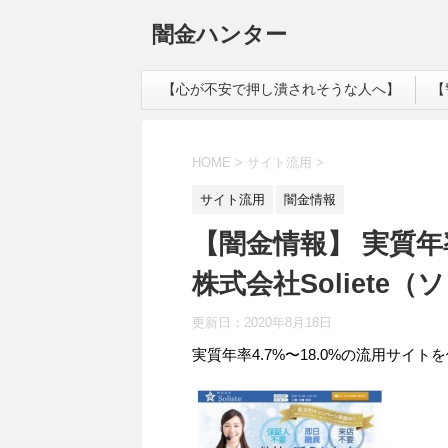
闇金ハンター
【心が不安で押し潰されそうな人へ】
【
HOME
>
サイト流用
>
サイト流用
闇金情報
【闇金情報】 実質年率
株式会社Soliete
更新日：
2020年8月18日
実質年率4.7%〜18.0%の流用サイト