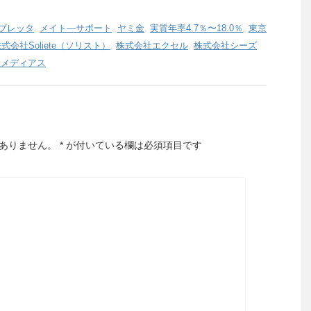
ブレッタ
,
メイト―サポート
,
ヤミ金
,
実質年率4.7％〜18.0％
,
東京
式会社Soliete（ソリスト）
,
株式会社エクセル
,
株式会社シーズ
社メディアス
ありません。
*
が付いている欄は必須項目です