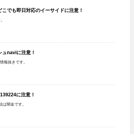
どこでも即日対応のイーサイドに注意！
す。
ュnaviに注意！
の情報抜きです。
139224に注意！
らの着信は闇金です。