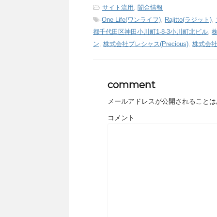
-
サイト流用
,
闇金情報
-
One Life(ワンライフ)
,
Rajitto(ラジット)
,
都千代田区神田小川町1-8-3小川町北ビル
,
株
ン
,
株式会社プレシャス(Precious)
,
株式会
comment
メールアドレスが公開されることは
コメント