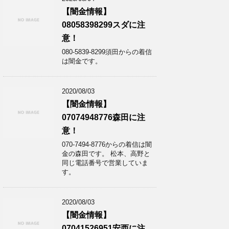
【闇金情報】
08058398299スダに注
意！
080-5839-8299須田からの着信
は闇金です。
2020/08/03
【闇金情報】
07074948776森田に注
意！
070-7494-8776からの着信は闇
金の森田です。 松本、高野と
同じ電話番号で営業していま
す。
2020/08/03
【闇金情報】
07041526951安西に注