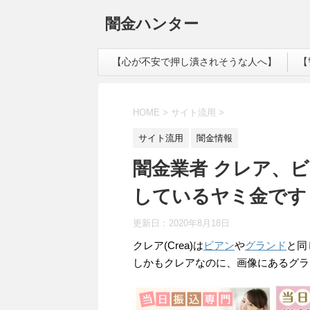
闇金ハンター
【心が不安で押し潰されそうな人へ】
【
HOME
>
サイト流用
>
サイト流用
闇金情報
闇金業者 クレア、
しているヤミ金です
更新日：
2020年8月18日
クレア(Crea)は
ビアン
や
グランド
と同
しかもクレアなのに、画像にあるグラ