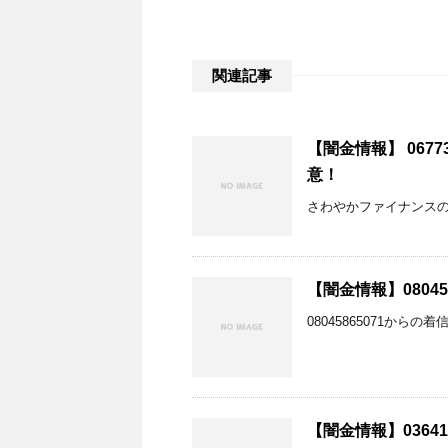
関連記事
【闇金情報】 0677
意！
さわやかファイナンス
【闇金情報】0804
08045865071から
【闇金情報】03641