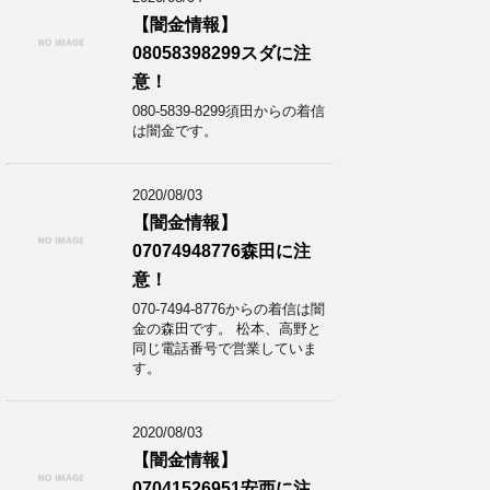
【闇金情報】
08058398299スダに注
意！
080-5839-8299須田からの着信
は闇金です。
2020/08/03
【闇金情報】
07074948776森田に注
意！
070-7494-8776からの着信は闇
金の森田です。 松本、高野と
同じ電話番号で営業していま
す。
2020/08/03
【闇金情報】
07041526951安西に注