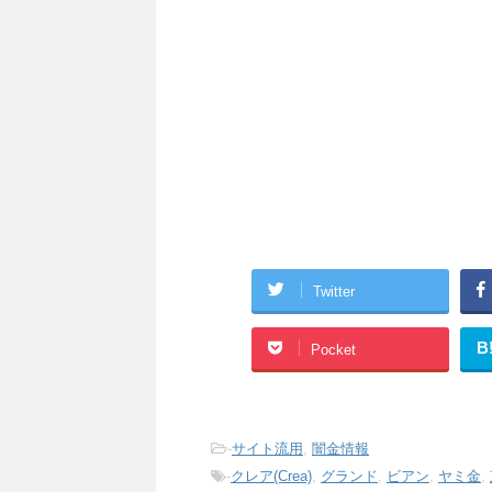
Twitter
B
Pocket
-
サイト流用
,
闇金情報
-
クレア(Crea)
,
グランド
,
ビアン
,
ヤミ金
,