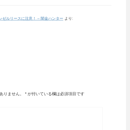
ゼルリースに注意！ – 闇金ハンター
より:
ありません。
*
が付いている欄は必須項目です