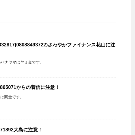
332817(08088493722)さわやかファイナンス花山に注
のハナヤマはヤミ金です。
5865071からの着信に注意！
の着信は闇金です。
71892大島に注意！