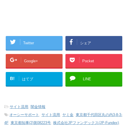
Twitter
シェア
Google+
Pocket
B!
はてブ
LINE
-
サイト流用
,
闇金情報
-
オーシーサポート
,
サイト流用
,
ヤミ金
,
東京都千代田区丸の内3-8-3-
4F
,
東京都知事(2)第08223号
,
株式会社JPファンデックス(JP-Fundex)
,