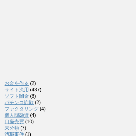
お金を作る
(2)
サイト流用
(437)
ソフト闇金
(8)
パチンコ詐欺
(2)
ファクタリング
(4)
個人間融資
(4)
口座売買
(10)
未分類
(7)
汚職事件
(1)