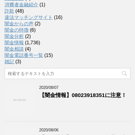
消費者金融紹介
(1)
詐欺
(48)
違法マッチングサイト
(16)
闇金からの声
(2)
闇金の特徴
(6)
闇金分析
(2)
闇金情報
(1,736)
闇金相談
(4)
闇金電話番号一覧
(15)
雑記
(3)
2020/08/07
【闇金情報】08023918351に注意！
2020/08/06