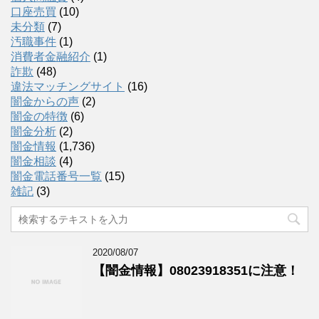
口座売買
(10)
未分類
(7)
汚職事件
(1)
消費者金融紹介
(1)
詐欺
(48)
違法マッチングサイト
(16)
闇金からの声
(2)
闇金の特徴
(6)
闇金分析
(2)
闇金情報
(1,736)
闇金相談
(4)
闇金電話番号一覧
(15)
雑記
(3)
2020/08/07
【闇金情報】08023918351に注意！