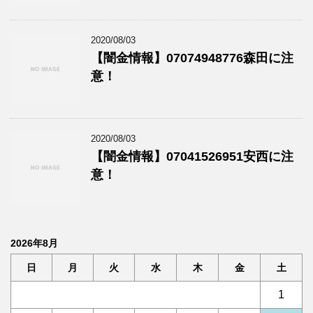
2020/08/03
【闇金情報】07074948776森田に注
意！
2020/08/03
【闇金情報】07041526951安西に注
意！
2026年8月
日
月
火
水
木
金
土
1