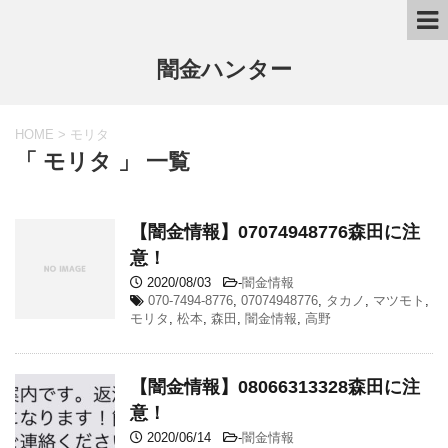
闇金ハンター
HOME
>
モリタ
「 モリタ 」 一覧
【闇金情報】07074948776森田に注
意！
2020/08/03
-
闇金情報
070-7494-8776
,
07074948776
,
タカノ
,
マツモト
,
モリタ
,
松本
,
森田
,
闇金情報
,
高野
【闇金情報】08066313328森田に注
意！
2020/06/14
-
闇金情報