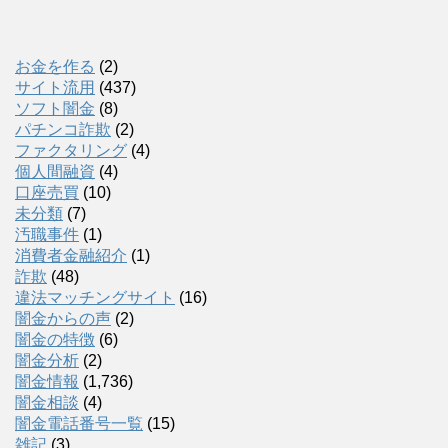
お金を作る
(2)
サイト流用
(437)
ソフト闇金
(8)
パチンコ詐欺
(2)
ファクタリング
(4)
個人間融資
(4)
口座売買
(10)
未分類
(7)
汚職事件
(1)
消費者金融紹介
(1)
詐欺
(48)
違法マッチングサイト
(16)
闇金からの声
(2)
闇金の特徴
(6)
闇金分析
(2)
闇金情報
(1,736)
闇金相談
(4)
闇金電話番号一覧
(15)
雑記
(3)